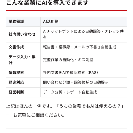
こんな業務にAIを導入できます
業務領域
AI活用例
AIチャットボットによる自動回答・ナレッジ共
社内問い合わせ
有
文書作成
報告書・議事録・メールの下書き自動生成
データ入力・集
定型作業の自動化・ミス削減
計
情報検索
社内文書をAIで横断検索（RAG）
顧客対応
問い合わせ分類・回答候補の自動提示
経営判断
データ分析・レポート自動生成
上記はほんの一例です。「うちの業務でもAIは使えるの？」
——お気軽にご相談ください。