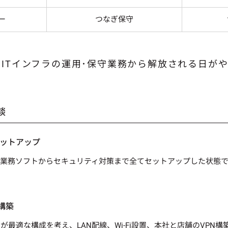
ー
つなぎ保守
はITインフラの
運用･保守業務から
解放される日がや
談
セットアップ
業務ソフトからセキュリティ対策まで全てセットアップした状態で
構築
が最適な構成を考え、LAN配線、Wi-Fi設置、本社と店舗のVPN